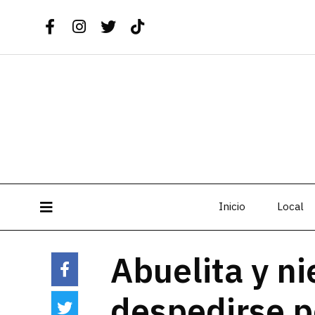
Inicio
Local
Abuelita y ni
despedirse p