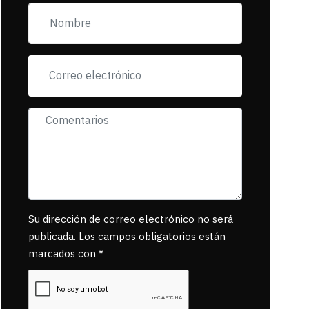
pancartas de
incorfomidad
exigiendo al asesino
se reponsanbilice
por tanta mascota
muerta.
Su dirección de correo electrónico no será
publicada. Los campos obligatorios están
marcados con *