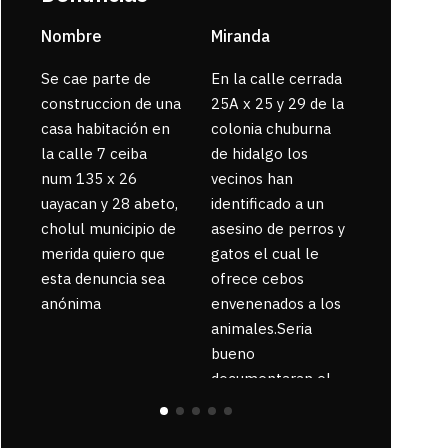
Nombre
Miranda
sarahi or
Se cae parte de
En la calle cerrada
La gente
construccion de una
25A x 25 y 29 de la
enferma 
casa habitación en
colonia chuburna
bajaron la
la calle 7 ceiba
de hidalgo los
num 135 x 26
vecinos han
uayacan y 28 abeto,
identificado a un
cholul municipio de
asesino de perros y
merida quiero que
gatos el cual le
esta denuncia sea
ofrece cebos
anónima
envenenados a los
animales.Seria
bueno
documentaran el
suceso ya que la
zona esta llena de