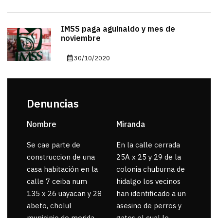
IMSS paga aguinaldo y mes de
noviembre
30/10/2020
Denuncias
Nombre
Miranda
sar
Se cae parte de
En la calle cerrada
La 
construccion de una
25A x 25 y 29 de la
por
casa habitación en la
colonia chuburna de
gua
calle 7 ceiba num
hidalgo los vecinos
135 x 26 uayacan y 28
han identificado a un
abeto, cholul
asesino de perros y