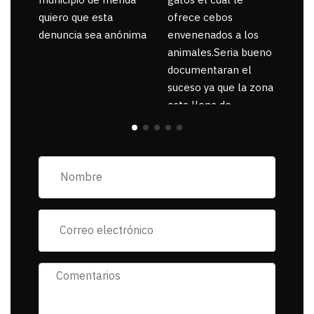
municipio de merida
gatos el cual le
quiero que esta
ofrece cebos
denuncia sea anónima
envenenados a los
animales.Seria bueno
documentaran el
suceso ya que la zona
esta llena de
pancartas de
incorfomidad
exigiendo al asesino
se reponsanbilice por
tanta mascota
muerta.