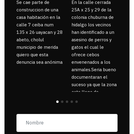
Se cae parte de
En la calle cerrada
La 
construccion de una
25A x 25 y 29 de la
por
casa habitación en la
colonia chuburna de
gua
calle 7 ceiba num
hidalgo los vecinos
135 x 26 uayacan y 28
han identificado a un
abeto, cholul
asesino de perros y
municipio de merida
gatos el cual le
quiero que esta
ofrece cebos
denuncia sea anónima
envenenados a los
animales.Seria bueno
documentaran el
suceso ya que la zona
esta llena de
pancartas de
incorfomidad
exigiendo al asesino
se reponsanbilice por
tanta mascota