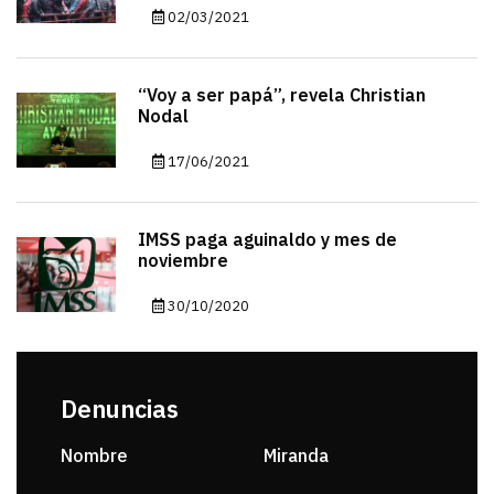
02/03/2021
“Voy a ser papá”, revela Christian
Nodal
17/06/2021
IMSS paga aguinaldo y mes de
noviembre
30/10/2020
Denuncias
Nombre
Miranda
sar