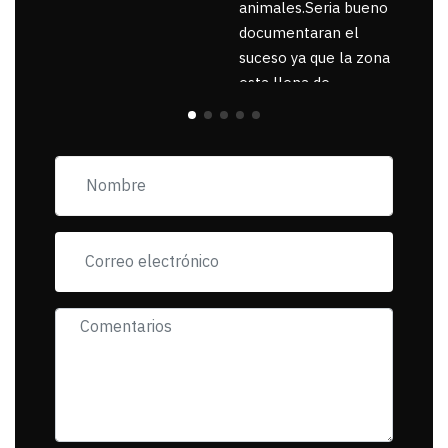
animales.Seria bueno
documentaran el
suceso ya que la zona
esta llena de
pancartas de
incorfomidad
exigiendo al asesino
se reponsanbilice por
tanta mascota
muerta.