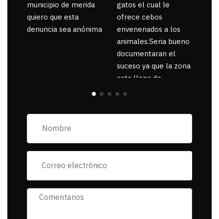
municipio de merida
gatos el cual le
quiero que esta
ofrece cebos
denuncia sea anónima
envenenados a los
animales.Seria bueno
documentaran el
suceso ya que la zona
esta llena de
pancartas de
incorfomidad
exigiendo al asesino
se reponsanbilice por
tanta mascota
muerta.