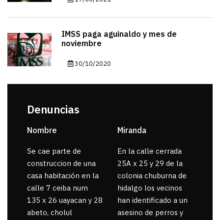
IMSS paga aguinaldo y mes de
noviembre
30/10/2020
Denuncias
Nombre
Miranda
sar
Se cae parte de
En la calle cerrada
La 
construccion de una
25A x 25 y 29 de la
por
casa habitación en la
colonia chuburna de
gua
calle 7 ceiba num
hidalgo los vecinos
135 x 26 uayacan y 28
han identificado a un
abeto, cholul
asesino de perros y