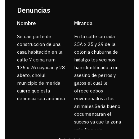
Denuncias
Nombre
Miranda
sar
Se cae parte de
En la calle cerrada
La 
construccion de una
25A x 25 y 29 de la
por
casa habitación en la
colonia chuburna de
gua
calle 7 ceiba num
hidalgo los vecinos
135 x 26 uayacan y 28
han identificado a un
abeto, cholul
asesino de perros y
municipio de merida
gatos el cual le
quiero que esta
ofrece cebos
denuncia sea anónima
envenenados a los
animales.Seria bueno
documentaran el
suceso ya que la zona
esta llena de
pancartas de