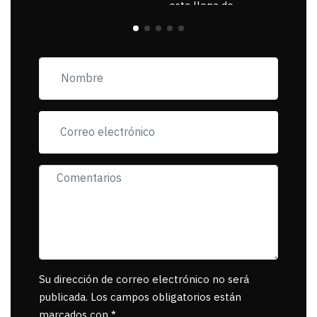
esta llena de
pancartas de
incorfomidad
exigiendo al asesino
se reponsanbilice por
tanta mascota
muerta.
Su dirección de correo electrónico no será
publicada. Los campos obligatorios están
marcados con *