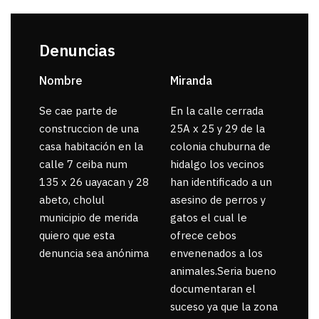
Denuncias
Nombre
Miranda
sar
Se cae parte de
En la calle cerrada
La 
construccion de una
25A x 25 y 29 de la
por
casa habitación en la
colonia chuburna de
gua
calle 7 ceiba num
hidalgo los vecinos
135 x 26 uayacan y 28
han identificado a un
abeto, cholul
asesino de perros y
municipio de merida
gatos el cual le
quiero que esta
ofrece cebos
denuncia sea anónima
envenenados a los
animales.Seria bueno
documentaran el
suceso ya que la zona