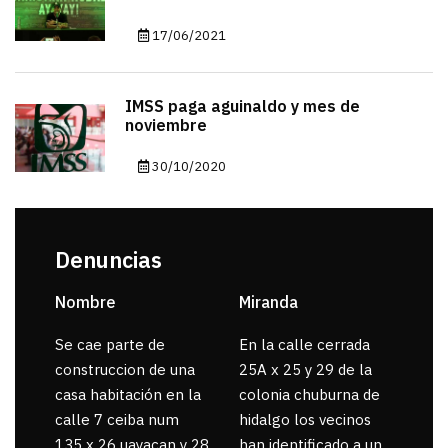
17/06/2021
IMSS paga aguinaldo y mes de
noviembre
30/10/2020
Denuncias
Nombre
Miranda
sar
Se cae parte de
En la calle cerrada
La 
construccion de una
25A x 25 y 29 de la
por
casa habitación en la
colonia chuburna de
gua
calle 7 ceiba num
hidalgo los vecinos
135 x 26 uayacan y 28
han identificado a un