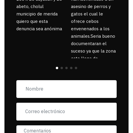
abeto, cholul
asesino de perros y
municipio de merida
gatos el cual le
quiero que esta
ofrece cebos
denuncia sea anónima
envenenados a los
animales.Seria bueno
documentaran el
suceso ya que la zona
esta llena de
pancartas de
incorfomidad
exigiendo al asesino
se reponsanbilice por
tanta mascota
muerta.