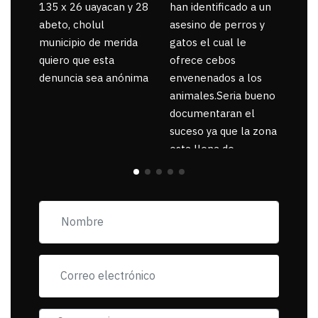
135 x 26 uayacan y 28
han identificado a un
abeto, cholul
asesino de perros y
municipio de merida
gatos el cual le
quiero que esta
ofrece cebos
denuncia sea anónima
envenenados a los
animales.Seria bueno
documentaran el
suceso ya que la zona
esta llena de
pancartas de
incorfomidad
exigiendo al asesino
se reponsanbilice por
tanta mascota
muerta.