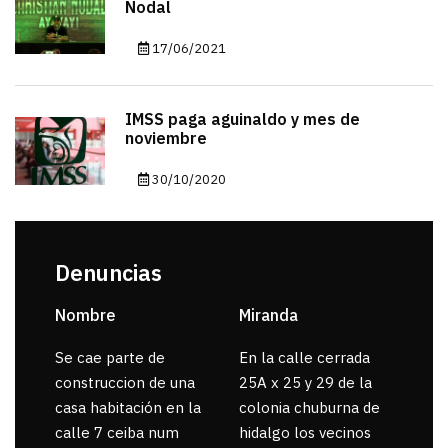
Nodal
17/06/2021
IMSS paga aguinaldo y mes de
noviembre
30/10/2020
Denuncias
Nombre
Miranda
sar
Se cae parte de
En la calle cerrada
La 
construccion de una
25A x 25 y 29 de la
por
casa habitación en la
colonia chuburna de
gua
calle 7 ceiba num
hidalgo los vecinos