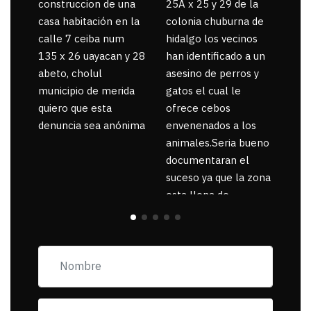
construccion de una
25A x 25 y 29 de la
por
casa habitación en la
colonia chuburna de
gua
calle 7 ceiba num
hidalgo los vecinos
135 x 26 uayacan y 28
han identificado a un
abeto, cholul
asesino de perros y
municipio de merida
gatos el cual le
quiero que esta
ofrece cebos
denuncia sea anónima
envenenados a los
animales.Seria bueno
documentaran el
suceso ya que la zona
esta llena de
pancartas de
incorfomidad
exigiendo al asesino
se reponsanbilice por
tanta mascota
muerta.