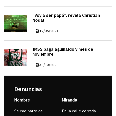
“Voy a ser papá”, revela Christian
Nodal
17/06/2021
IMSS paga aguinaldo y mes de
noviembre
30/10/2020
Denuncias
Nombre
Miranda
sar
Se cae parte de
En la calle cerrada
La 