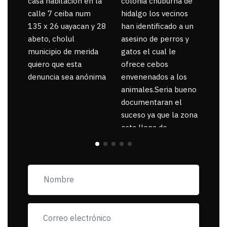
casa habitación en la
colonia chuburna de
gua
calle 7 ceiba num
hidalgo los vecinos
135 x 26 uayacan y 28
han identificado a un
abeto, cholul
asesino de perros y
municipio de merida
gatos el cual le
quiero que esta
ofrece cebos
denuncia sea anónima
envenenados a los
animales.Seria bueno
documentaran el
suceso ya que la zona
esta llena de
pancartas de
incorfomidad
exigiendo al asesino
se reponsanbilice por
tanta mascota
muerta.