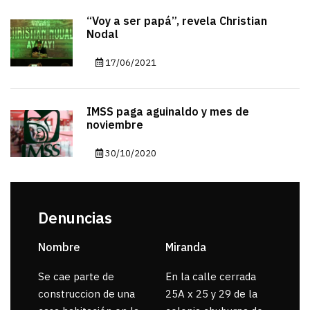
“Voy a ser papá”, revela Christian
Nodal
17/06/2021
IMSS paga aguinaldo y mes de
noviembre
30/10/2020
Denuncias
Nombre
Miranda
sar
Se cae parte de
En la calle cerrada
La 
construccion de una
25A x 25 y 29 de la
por