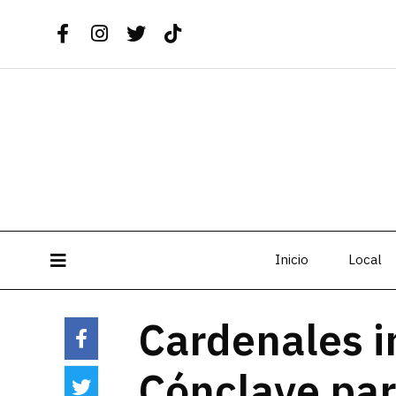
Inicio
Local
Cardenales i
Cónclave par