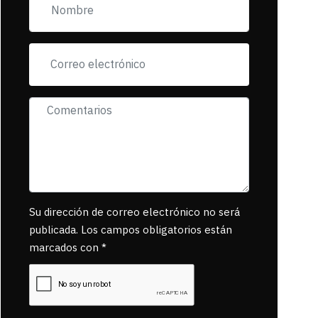
incorfomidad
exigiendo al asesino
se reponsanbilice
por tanta mascota
muerta.
Su dirección de correo electrónico no será
publicada. Los campos obligatorios están
marcados con *