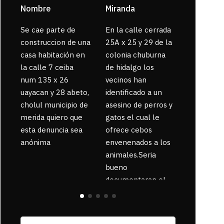
Nombre
Miranda
sarahi or
Se cae parte de
En la calle cerrada
La gente
construccion de una
25A x 25 y 29 de la
enferma 
casa habitación en
colonia chuburna
bajaron la
la calle 7 ceiba
de hidalgo los
num 135 x 26
vecinos han
uayacan y 28 abeto,
identificado a un
cholul municipio de
asesino de perros y
merida quiero que
gatos el cual le
esta denuncia sea
ofrece cebos
anónima
envenenados a los
animales.Seria
bueno
documentaran el
suceso ya que la
zona esta llena de
pancartas de