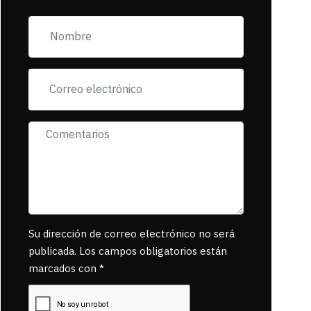
zona esta llena de
pancartas de
incorfomidad
exigiendo al asesino
se reponsanbilice
por tanta mascota
muerta.
Su dirección de correo electrónico no será
publicada. Los campos obligatorios están
marcados con *