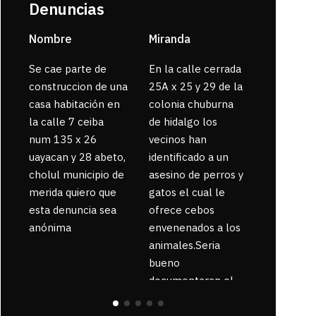
Denuncias
Nombre
Miranda
sarahi or
Se cae parte de
En la calle cerrada
La gente
construccion de una
25A x 25 y 29 de la
enferma 
casa habitación en
colonia chuburna
bajaron la
la calle 7 ceiba
de hidalgo los
num 135 x 26
vecinos han
uayacan y 28 abeto,
identificado a un
cholul municipio de
asesino de perros y
merida quiero que
gatos el cual le
esta denuncia sea
ofrece cebos
anónima
envenenados a los
animales.Seria
bueno
documentaran el
suceso ya que la