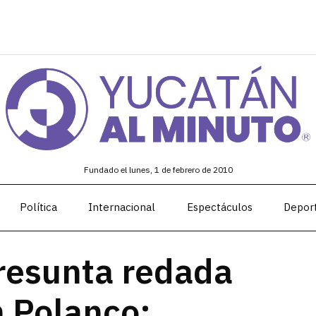
Fundado el lunes, 1 de febrero de 2010
Política
Internacional
Espectáculos
Depor
resunta redada
n Polanco;