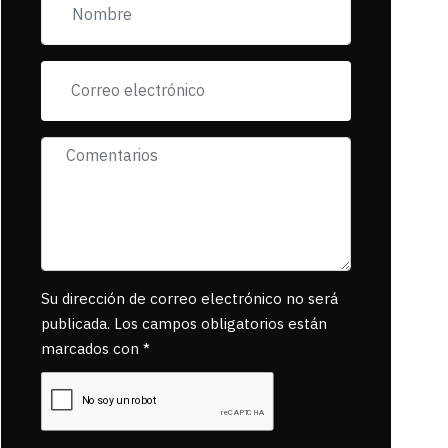
incorfomidad
exigiendo al asesino
se reponsanbilice
por tanta mascota
muerta.
Su dirección de correo electrónico no será
publicada. Los campos obligatorios están
marcados con *