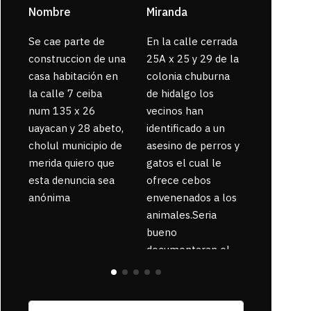
Nombre
Miranda
sarahi or
Se cae parte de
En la calle cerrada
La gente
construccion de una
25A x 25 y 29 de la
enferma 
casa habitación en
colonia chuburna
bajaron la
la calle 7 ceiba
de hidalgo los
num 135 x 26
vecinos han
uayacan y 28 abeto,
identificado a un
cholul municipio de
asesino de perros y
merida quiero que
gatos el cual le
esta denuncia sea
ofrece cebos
anónima
envenenados a los
animales.Seria
bueno
documentaran el
suceso ya que la
zona esta llena de
pancartas de