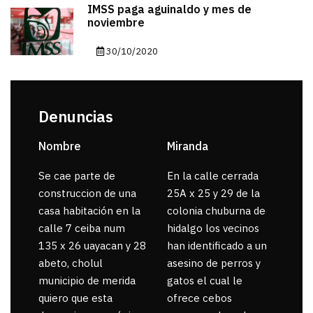
IMSS paga aguinaldo y mes de
noviembre
30/10/2020
Denuncias
Nombre
Miranda
sar
Se cae parte de
En la calle cerrada
La 
construccion de una
25A x 25 y 29 de la
por
casa habitación en la
colonia chuburna de
gua
calle 7 ceiba num
hidalgo los vecinos
135 x 26 uayacan y 28
han identificado a un
abeto, cholul
asesino de perros y
municipio de merida
gatos el cual le
quiero que esta
ofrece cebos