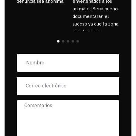
denuncia sea anónima
envenenados a los
animales.Seria bueno
documentaran el
suceso ya que la zona
esta llena de
pancartas de
incorfomidad
exigiendo al asesino
se reponsanbilice por
tanta mascota
muerta.