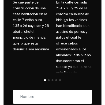
Se cae parte de
En la calle cerrada
La 
construccion de una
25A x 25 y 29 de la
por
casa habitación en la
colonia chuburna de
gua
calle 7 ceiba num
hidalgo los vecinos
135 x 26 uayacan y 28
han identificado a un
abeto, cholul
asesino de perros y
municipio de merida
gatos el cual le
quiero que esta
ofrece cebos
denuncia sea anónima
envenenados a los
animales.Seria bueno
documentaran el
suceso ya que la zona
esta llena de
pancartas de
incorfomidad
exigiendo al asesino
se reponsanbilice por
tanta mascota