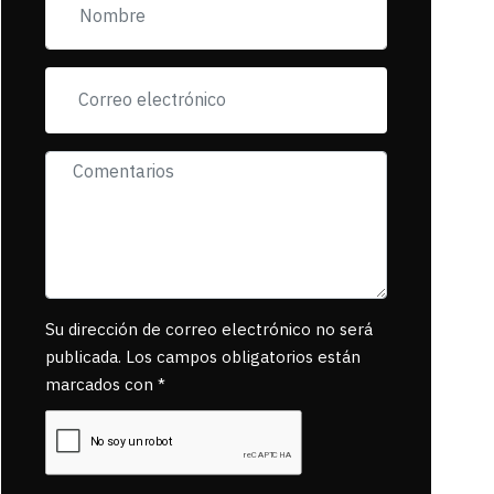
incorfomidad
exigiendo al asesino
se reponsanbilice
por tanta mascota
muerta.
Su dirección de correo electrónico no será
publicada. Los campos obligatorios están
marcados con *