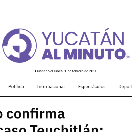
Fundado el lunes, 1 de febrero de 2010
Política
Internacional
Espectáculos
Depor
o confirma
caso Teuchitlán;