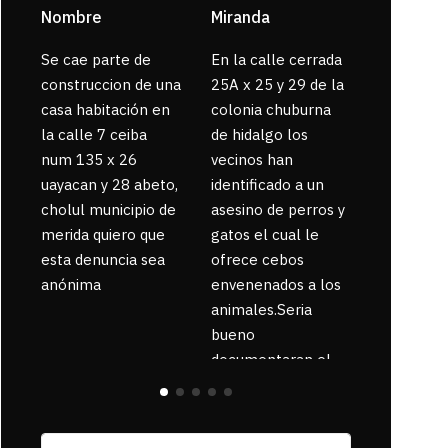
Nombre
Miranda
sarahi or
Se cae parte de
En la calle cerrada
La gente
construccion de una
25A x 25 y 29 de la
enferma 
casa habitación en
colonia chuburna
bajaron la
la calle 7 ceiba
de hidalgo los
num 135 x 26
vecinos han
uayacan y 28 abeto,
identificado a un
cholul municipio de
asesino de perros y
merida quiero que
gatos el cual le
esta denuncia sea
ofrece cebos
anónima
envenenados a los
animales.Seria
bueno
documentaran el
suceso ya que la
zona esta llena de
pancartas de