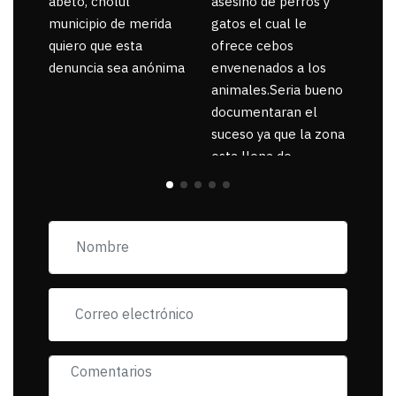
abeto, cholul
asesino de perros y
municipio de merida
gatos el cual le
quiero que esta
ofrece cebos
denuncia sea anónima
envenenados a los
animales.Seria bueno
documentaran el
suceso ya que la zona
esta llena de
pancartas de
incorfomidad
exigiendo al asesino
se reponsanbilice por
tanta mascota
muerta.