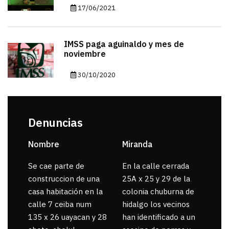
17/06/2021
IMSS paga aguinaldo y mes de
noviembre
30/10/2020
Denuncias
Nombre
Miranda
sar
Se cae parte de
En la calle cerrada
La 
construccion de una
25A x 25 y 29 de la
por
casa habitación en la
colonia chuburna de
gua
calle 7 ceiba num
hidalgo los vecinos
135 x 26 uayacan y 28
han identificado a un