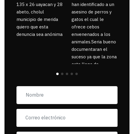
135 x 26 uayacan y 28
han identificado a un
abeto, cholul
asesino de perros y
municipio de merida
gatos el cual le
quiero que esta
ofrece cebos
denuncia sea anónima
envenenados a los
animales.Seria bueno
documentaran el
suceso ya que la zona
esta llena de
pancartas de
incorfomidad
exigiendo al asesino
se reponsanbilice por
tanta mascota
muerta.