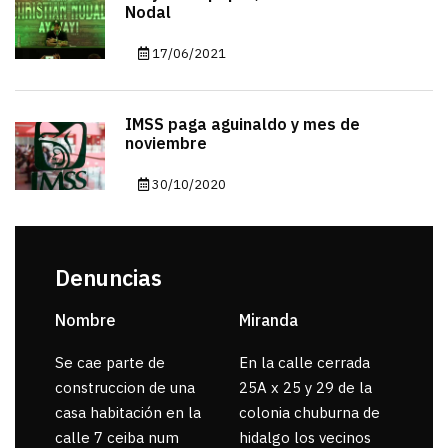
Nodal
17/06/2021
IMSS paga aguinaldo y mes de
noviembre
30/10/2020
Denuncias
Nombre
Miranda
sar
Se cae parte de
En la calle cerrada
La 
construccion de una
25A x 25 y 29 de la
por
casa habitación en la
colonia chuburna de
gua
calle 7 ceiba num
hidalgo los vecinos