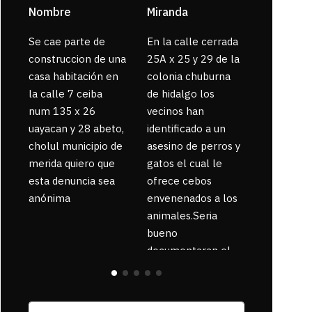
Nombre
Miranda
sarahi or
Se cae parte de
En la calle cerrada
La gente
construccion de una
25A x 25 y 29 de la
enferma 
casa habitación en
colonia chuburna
bajaron la
la calle 7 ceiba
de hidalgo los
num 135 x 26
vecinos han
uayacan y 28 abeto,
identificado a un
cholul municipio de
asesino de perros y
merida quiero que
gatos el cual le
esta denuncia sea
ofrece cebos
anónima
envenenados a los
animales.Seria
bueno
documentaran el
suceso ya que la
zona esta llena de
pancartas de