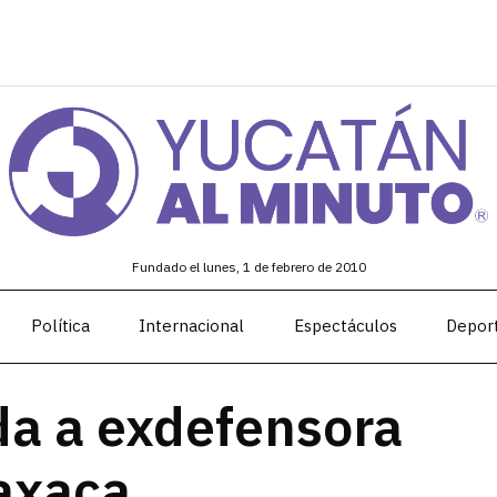
Fundado el lunes, 1 de febrero de 2010
Política
Internacional
Espectáculos
Depor
ida a exdefensora
axaca