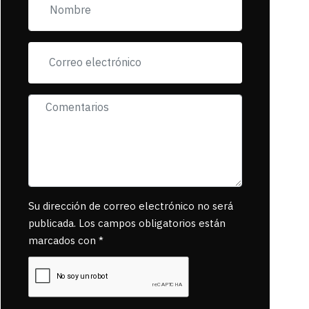
incorfomidad
exigiendo al asesino
se reponsanbilice
por tanta mascota
muerta.
Su dirección de correo electrónico no será
publicada. Los campos obligatorios están
marcados con *