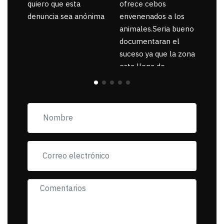
quiero que esta
ofrece cebos
denuncia sea anónima
envenenados a los
animales.Seria bueno
documentaran el
suceso ya que la zona
esta llena de
pancartas de
incorfomidad
exigiendo al asesino
se reponsanbilice por
tanta mascota
muerta.