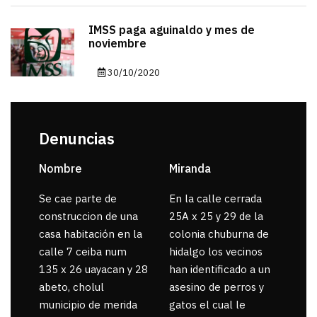
IMSS paga aguinaldo y mes de
noviembre
30/10/2020
Denuncias
Nombre
Miranda
sar
Se cae parte de
En la calle cerrada
La 
construccion de una
25A x 25 y 29 de la
por
casa habitación en la
colonia chuburna de
gua
calle 7 ceiba num
hidalgo los vecinos
135 x 26 uayacan y 28
han identificado a un
abeto, cholul
asesino de perros y
municipio de merida
gatos el cual le