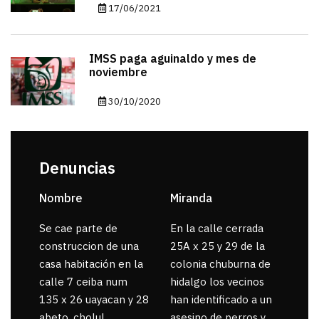
17/06/2021
IMSS paga aguinaldo y mes de
noviembre
30/10/2020
Denuncias
Nombre
Miranda
sar
Se cae parte de
En la calle cerrada
La 
construccion de una
25A x 25 y 29 de la
por
casa habitación en la
colonia chuburna de
gua
calle 7 ceiba num
hidalgo los vecinos
135 x 26 uayacan y 28
han identificado a un
abeto, cholul
asesino de perros y