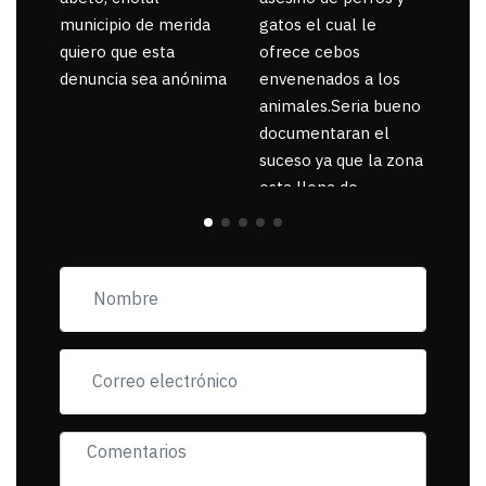
municipio de merida
gatos el cual le
quiero que esta
ofrece cebos
denuncia sea anónima
envenenados a los
animales.Seria bueno
documentaran el
suceso ya que la zona
esta llena de
pancartas de
incorfomidad
exigiendo al asesino
se reponsanbilice por
tanta mascota
muerta.