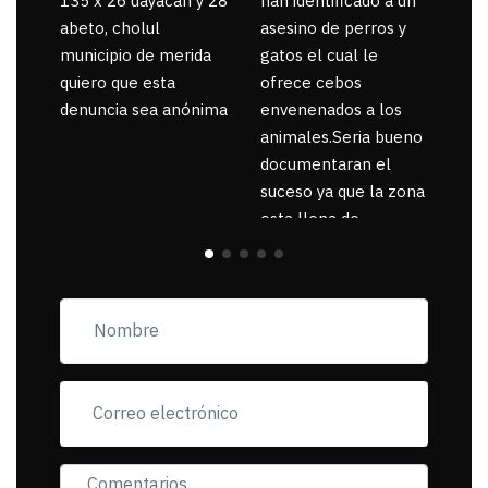
135 x 26 uayacan y 28
han identificado a un
abeto, cholul
asesino de perros y
municipio de merida
gatos el cual le
quiero que esta
ofrece cebos
denuncia sea anónima
envenenados a los
animales.Seria bueno
documentaran el
suceso ya que la zona
esta llena de
pancartas de
incorfomidad
exigiendo al asesino
se reponsanbilice por
tanta mascota
muerta.