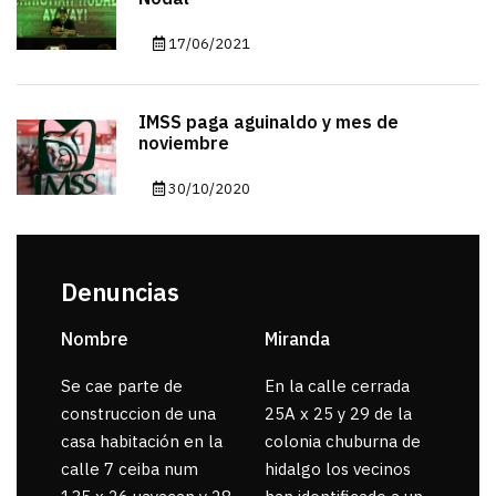
17/06/2021
IMSS paga aguinaldo y mes de
noviembre
30/10/2020
Denuncias
Nombre
Miranda
sar
Se cae parte de
En la calle cerrada
La 
construccion de una
25A x 25 y 29 de la
por
casa habitación en la
colonia chuburna de
gua
calle 7 ceiba num
hidalgo los vecinos