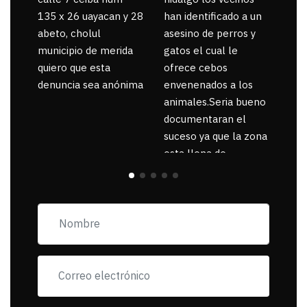
135 x 26 uayacan y 28
han identificado a un
abeto, cholul
asesino de perros y
municipio de merida
gatos el cual le
quiero que esta
ofrece cebos
denuncia sea anónima
envenenados a los
animales.Seria bueno
documentaran el
suceso ya que la zona
esta llena de
pancartas de
incorfomidad
exigiendo al asesino
se reponsanbilice por
tanta mascota
muerta.