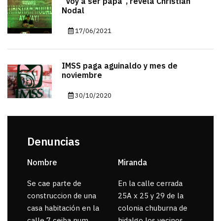
“Voy a ser papá”, revela Christian
Nodal
17/06/2021
IMSS paga aguinaldo y mes de
noviembre
30/10/2020
Denuncias
Nombre
Miranda
sar
Se cae parte de
En la calle cerrada
La 
construccion de una
25A x 25 y 29 de la
por
casa habitación en la
colonia chuburna de
gua
calle 7 ceiba num
hidalgo los vecinos