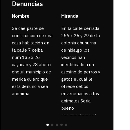
Denuncias
Nombre
Miranda
sarahi or
Se cae parte de
En la calle cerrada
La gente
construccion de una
25A x 25 y 29 de la
enferma 
casa habitación en
colonia chuburna
bajaron la
la calle 7 ceiba
de hidalgo los
num 135 x 26
vecinos han
uayacan y 28 abeto,
identificado a un
cholul municipio de
asesino de perros y
merida quiero que
gatos el cual le
esta denuncia sea
ofrece cebos
anónima
envenenados a los
animales.Seria
bueno
documentaran el
suceso ya que la