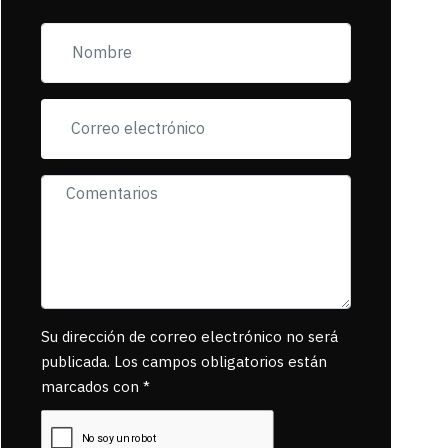
zona esta llena de
pancartas de
incorfomidad
exigiendo al asesino
se reponsanbilice
por tanta mascota
muerta.
Su dirección de correo electrónico no será
publicada. Los campos obligatorios están
marcados con *