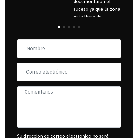
documentaran el
suceso ya que la zona
esta llena de
pancartas de
incorfomidad
exigiendo al asesino
se reponsanbilice por
tanta mascota
muerta.
Su dirección de correo electrónico no será