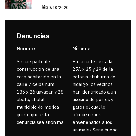
30/10/2020
Denuncias
Nombre
Miranda
sar
Se cae parte de
En la calle cerrada
La 
construccion de una
25A x 25 y 29 de la
por
casa habitación en la
colonia chuburna de
gua
calle 7 ceiba num
hidalgo los vecinos
135 x 26 uayacan y 28
han identificado a un
abeto, cholul
asesino de perros y
municipio de merida
gatos el cual le
quiero que esta
ofrece cebos
denuncia sea anónima
envenenados a los
animales.Seria bueno