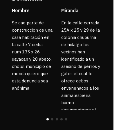
Nombre
Miranda
sarahi or
Se cae parte de
En la calle cerrada
La gente
construccion de una
25A x 25 y 29 de la
enferma 
casa habitación en
colonia chuburna
bajaron la
la calle 7 ceiba
de hidalgo los
num 135 x 26
vecinos han
uayacan y 28 abeto,
identificado a un
cholul municipio de
asesino de perros y
merida quiero que
gatos el cual le
esta denuncia sea
ofrece cebos
anónima
envenenados a los
animales.Seria
bueno
documentaran el
suceso ya que la
zona esta llena de