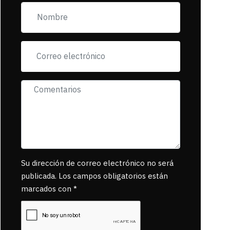
pancartas de
incorfomidad
exigiendo al asesino
se reponsanbilice
por tanta mascota
muerta.
Su dirección de correo electrónico no será
publicada. Los campos obligatorios están
marcados con *