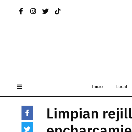
Inicio
Local
Limpian rejil
encharcamien