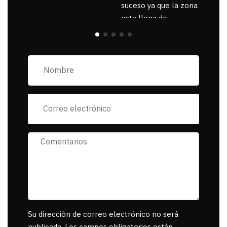
suceso ya que la zona
esta llena de
pancartas de
incorfomidad
exigiendo al asesino
se reponsanbilice por
tanta mascota
muerta.
Su dirección de correo electrónico no será