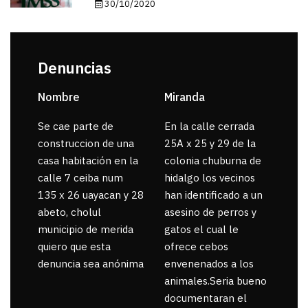
30/10/2020
Denuncias
Nombre
Miranda
sar
Se cae parte de
En la calle cerrada
La 
construccion de una
25A x 25 y 29 de la
por
casa habitación en la
colonia chuburna de
gua
calle 7 ceiba num
hidalgo los vecinos
135 x 26 uayacan y 28
han identificado a un
abeto, cholul
asesino de perros y
municipio de merida
gatos el cual le
quiero que esta
ofrece cebos
denuncia sea anónima
envenenados a los
animales.Seria bueno
documentaran el