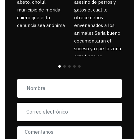
abeto, cholul
asesino de perros y
municipio de merida
gatos el cual le
quiero que esta
ofrece cebos
denuncia sea anónima
envenenados a los
animales.Seria bueno
documentaran el
suceso ya que la zona
esta llena de
pancartas de
incorfomidad
exigiendo al asesino
se reponsanbilice por
tanta mascota
muerta.