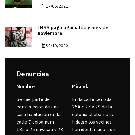
17/06/2021
IMSS paga aguinaldo y mes de
noviembre
30/10/2020
Denuncias
Nombre
Miranda
sar
Se cae parte de
En la calle cerrada
La 
construccion de una
25A x 25 y 29 de la
por
casa habitación en la
colonia chuburna de
gua
calle 7 ceiba num
hidalgo los vecinos
135 x 26 uayacan y 28
han identificado a un