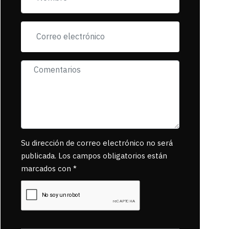
exigiendo al asesino
se reponsanbilice
por tanta mascota
muerta.
Su dirección de correo electrónico no será
publicada. Los campos obligatorios están
marcados con *