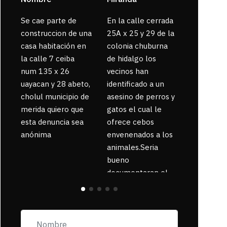
Se cae parte de
En la calle cerrada
La gente
construccion de una
25A x 25 y 29 de la
enferma 
casa habitación en
colonia chuburna
bajaron la
la calle 7 ceiba
de hidalgo los
num 135 x 26
vecinos han
uayacan y 28 abeto,
identificado a un
cholul municipio de
asesino de perros y
merida quiero que
gatos el cual le
esta denuncia sea
ofrece cebos
anónima
envenenados a los
animales.Seria
bueno
documentaran el
suceso ya que la
zona esta llena de
pancartas de
incorfomidad