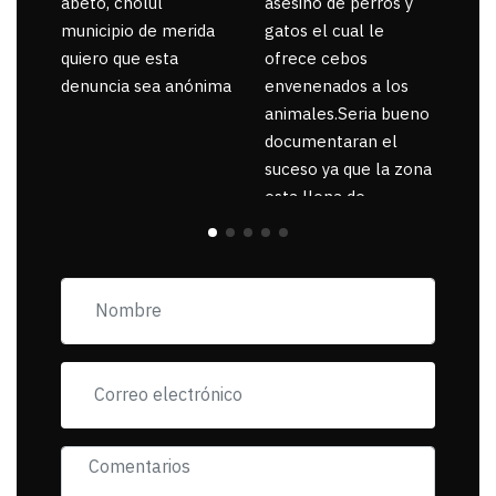
abeto, cholul
asesino de perros y
municipio de merida
gatos el cual le
quiero que esta
ofrece cebos
denuncia sea anónima
envenenados a los
animales.Seria bueno
documentaran el
suceso ya que la zona
esta llena de
pancartas de
incorfomidad
exigiendo al asesino
se reponsanbilice por
tanta mascota
muerta.