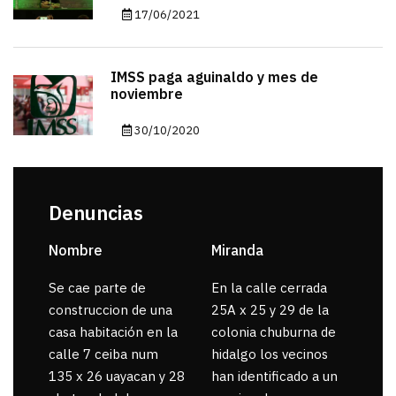
17/06/2021
IMSS paga aguinaldo y mes de
noviembre
30/10/2020
Denuncias
Nombre
Miranda
sar
Se cae parte de
En la calle cerrada
La 
construccion de una
25A x 25 y 29 de la
por
casa habitación en la
colonia chuburna de
gua
calle 7 ceiba num
hidalgo los vecinos
135 x 26 uayacan y 28
han identificado a un