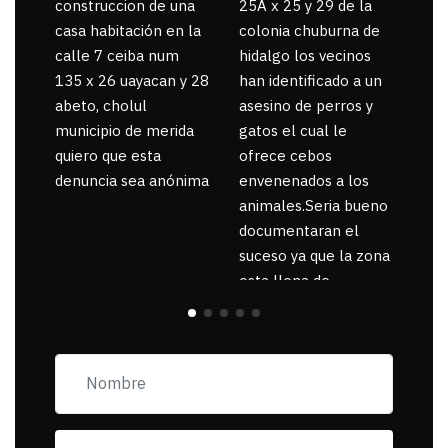
construccion de una
25A x 25 y 29 de la
por
casa habitación en la
colonia chuburna de
gua
calle 7 ceiba num
hidalgo los vecinos
135 x 26 uayacan y 28
han identificado a un
abeto, cholul
asesino de perros y
municipio de merida
gatos el cual le
quiero que esta
ofrece cebos
denuncia sea anónima
envenenados a los
animales.Seria bueno
documentaran el
suceso ya que la zona
esta llena de
pancartas de
incorfomidad
exigiendo al asesino
se reponsanbilice por
tanta mascota
muerta.