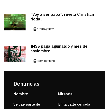
“Voy a ser papá”, revela Christian
Nodal
17/06/2021
IMSS paga aguinaldo y mes de
noviembre
30/10/2020
Denuncias
Nombre
Miranda
sar
Se cae parte de
En la calle cerrada
La 