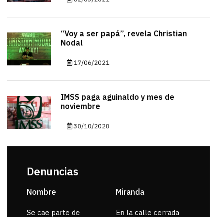
“Voy a ser papá”, revela Christian
Nodal
17/06/2021
IMSS paga aguinaldo y mes de
noviembre
30/10/2020
Denuncias
Nombre
Miranda
sar
Se cae parte de
En la calle cerrada
La 