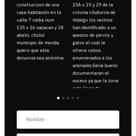
construccion de una
25A x 25 y 29 de la
por
casa habitación en la
colonia chuburna de
gua
calle 7 ceiba num
hidalgo los vecinos
135 x 26 uayacan y 28
han identificado a un
abeto, cholul
asesino de perros y
municipio de merida
gatos el cual le
quiero que esta
ofrece cebos
denuncia sea anónima
envenenados a los
animales.Seria bueno
documentaran el
suceso ya que la zona
esta llena de
pancartas de
incorfomidad
exigiendo al asesino
se reponsanbilice por
tanta mascota
muerta.