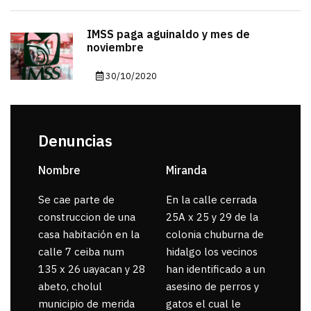
IMSS paga aguinaldo y mes de
noviembre
30/10/2020
Denuncias
Nombre
Miranda
sar
Se cae parte de
En la calle cerrada
La 
construccion de una
25A x 25 y 29 de la
por
casa habitación en la
colonia chuburna de
gua
calle 7 ceiba num
hidalgo los vecinos
135 x 26 uayacan y 28
han identificado a un
abeto, cholul
asesino de perros y
municipio de merida
gatos el cual le