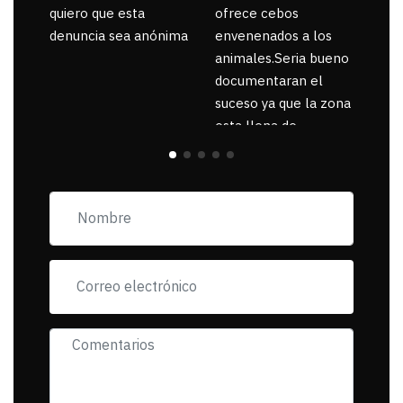
quiero que esta
ofrece cebos
denuncia sea anónima
envenenados a los
animales.Seria bueno
documentaran el
suceso ya que la zona
esta llena de
pancartas de
incorfomidad
exigiendo al asesino
se reponsanbilice por
tanta mascota
muerta.