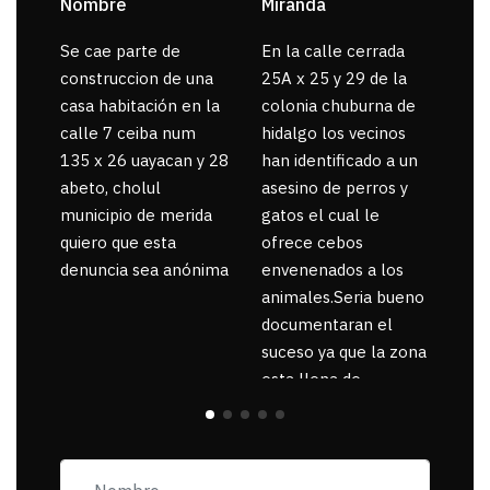
Nombre
Miranda
sar
Se cae parte de
En la calle cerrada
La 
construccion de una
25A x 25 y 29 de la
por
casa habitación en la
colonia chuburna de
gua
calle 7 ceiba num
hidalgo los vecinos
135 x 26 uayacan y 28
han identificado a un
abeto, cholul
asesino de perros y
municipio de merida
gatos el cual le
quiero que esta
ofrece cebos
denuncia sea anónima
envenenados a los
animales.Seria bueno
documentaran el
suceso ya que la zona
esta llena de
pancartas de
incorfomidad
exigiendo al asesino
se reponsanbilice por