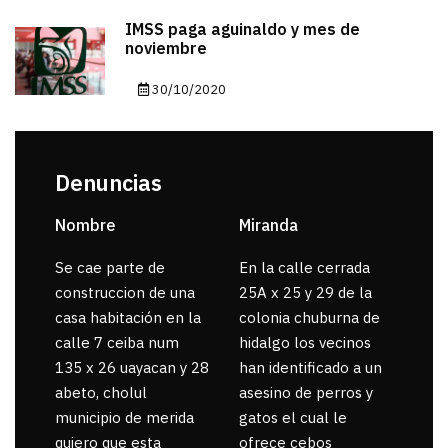
IMSS paga aguinaldo y mes de
noviembre
30/10/2020
Denuncias
Nombre
Miranda
sar
Se cae parte de
En la calle cerrada
La 
construccion de una
25A x 25 y 29 de la
por
casa habitación en la
colonia chuburna de
gua
calle 7 ceiba num
hidalgo los vecinos
135 x 26 uayacan y 28
han identificado a un
abeto, cholul
asesino de perros y
municipio de merida
gatos el cual le
quiero que esta
ofrece cebos