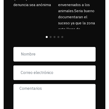
denuncia sea anónima
envenenados a los
animales.Seria bueno
documentaran el
suceso ya que la zona
esta llena de
pancartas de
incorfomidad
exigiendo al asesino
se reponsanbilice por
tanta mascota
muerta.