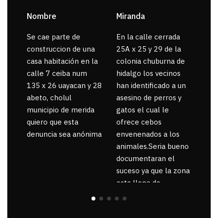
Nombre
Miranda
sar
Se cae parte de
En la calle cerrada
La 
construccion de una
25A x 25 y 29 de la
por
casa habitación en la
colonia chuburna de
gua
calle 7 ceiba num
hidalgo los vecinos
135 x 26 uayacan y 28
han identificado a un
abeto, cholul
asesino de perros y
municipio de merida
gatos el cual le
quiero que esta
ofrece cebos
denuncia sea anónima
envenenados a los
animales.Seria bueno
documentaran el
suceso ya que la zona
esta llena de
pancartas de
incorfomidad