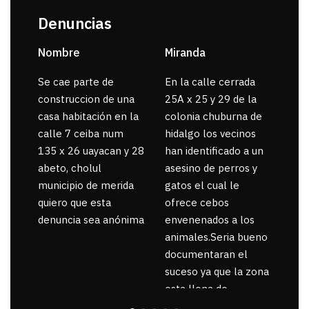
Denuncias
Nombre
Miranda
sar
Se cae parte de
En la calle cerrada
La 
construccion de una
25A x 25 y 29 de la
por
casa habitación en la
colonia chuburna de
gua
calle 7 ceiba num
hidalgo los vecinos
135 x 26 uayacan y 28
han identificado a un
abeto, cholul
asesino de perros y
municipio de merida
gatos el cual le
quiero que esta
ofrece cebos
denuncia sea anónima
envenenados a los
animales.Seria bueno
documentaran el
suceso ya que la zona
esta llena de
pancartas de