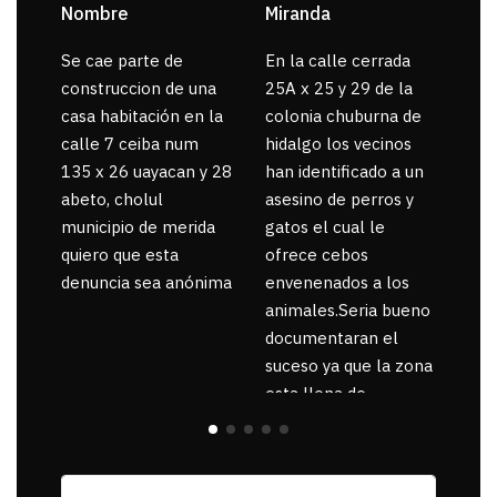
Nombre
Miranda
sar
Se cae parte de
En la calle cerrada
La 
construccion de una
25A x 25 y 29 de la
por
casa habitación en la
colonia chuburna de
gua
calle 7 ceiba num
hidalgo los vecinos
135 x 26 uayacan y 28
han identificado a un
abeto, cholul
asesino de perros y
municipio de merida
gatos el cual le
quiero que esta
ofrece cebos
denuncia sea anónima
envenenados a los
animales.Seria bueno
documentaran el
suceso ya que la zona
esta llena de
pancartas de
incorfomidad
exigiendo al asesino