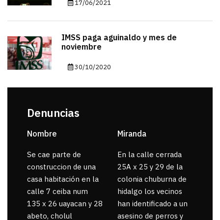
17/06/2021
IMSS paga aguinaldo y mes de
noviembre
30/10/2020
Denuncias
Nombre
Miranda
sar
Se cae parte de
En la calle cerrada
La 
construccion de una
25A x 25 y 29 de la
por
casa habitación en la
colonia chuburna de
gua
calle 7 ceiba num
hidalgo los vecinos
135 x 26 uayacan y 28
han identificado a un
abeto, cholul
asesino de perros y