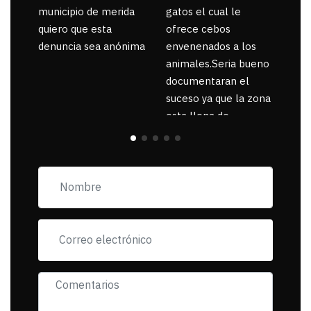
municipio de merida
gatos el cual le
quiero que esta
ofrece cebos
denuncia sea anónima
envenenados a los
animales.Seria bueno
documentaran el
suceso ya que la zona
esta llena de
pancartas de
incorfomidad
exigiendo al asesino
se reponsanbilice por
tanta mascota
muerta.