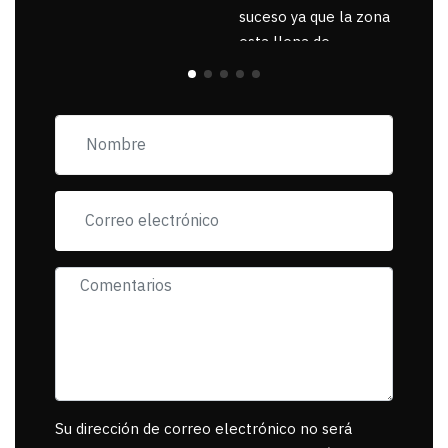
suceso ya que la zona
esta llena de
pancartas de
incorfomidad
exigiendo al asesino
se reponsanbilice por
tanta mascota
muerta.
Su dirección de correo electrónico no será