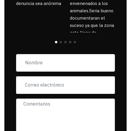
denuncia sea anónima
envenenados a los
animales.Seria bueno
documentaran el
suceso ya que la zona
esta llena de
pancartas de
incorfomidad
exigiendo al asesino
se reponsanbilice por
tanta mascota
muerta.