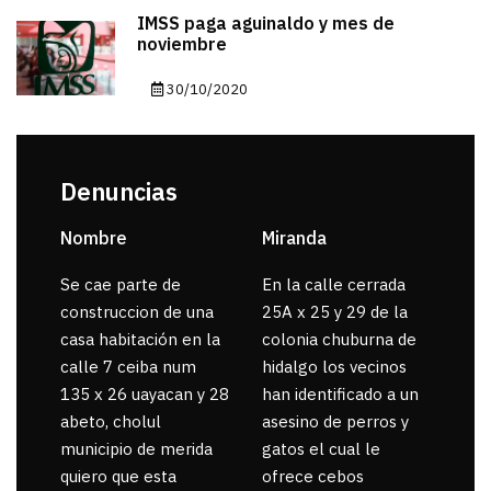
IMSS paga aguinaldo y mes de
noviembre
30/10/2020
Denuncias
Nombre
Miranda
sar
Se cae parte de
En la calle cerrada
La 
construccion de una
25A x 25 y 29 de la
por
casa habitación en la
colonia chuburna de
gua
calle 7 ceiba num
hidalgo los vecinos
135 x 26 uayacan y 28
han identificado a un
abeto, cholul
asesino de perros y
municipio de merida
gatos el cual le
quiero que esta
ofrece cebos