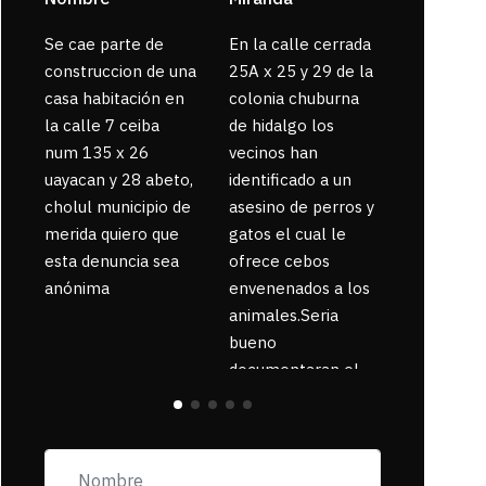
Se cae parte de
En la calle cerrada
La gente
construccion de una
25A x 25 y 29 de la
enferma 
casa habitación en
colonia chuburna
bajaron la
la calle 7 ceiba
de hidalgo los
num 135 x 26
vecinos han
uayacan y 28 abeto,
identificado a un
cholul municipio de
asesino de perros y
merida quiero que
gatos el cual le
esta denuncia sea
ofrece cebos
anónima
envenenados a los
animales.Seria
bueno
documentaran el
suceso ya que la
zona esta llena de
pancartas de
incorfomidad