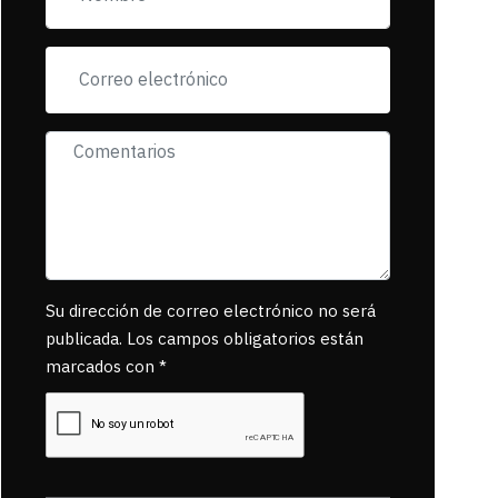
exigiendo al asesino
se reponsanbilice
por tanta mascota
muerta.
Su dirección de correo electrónico no será
publicada. Los campos obligatorios están
marcados con *