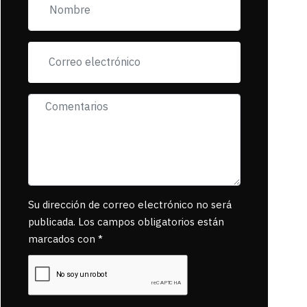
incorfomidad
exigiendo al asesino
se reponsanbilice
por tanta mascota
muerta.
Su dirección de correo electrónico no será
publicada. Los campos obligatorios están
marcados con *