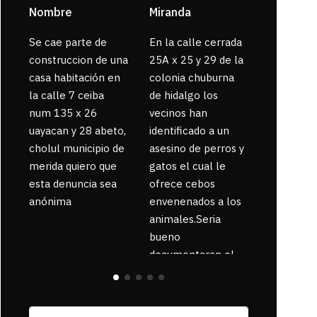
Nombre
Miranda
sarahi or
Se cae parte de
En la calle cerrada
La gente
construccion de una
25A x 25 y 29 de la
enferma 
casa habitación en
colonia chuburna
bajaron la
la calle 7 ceiba
de hidalgo los
num 135 x 26
vecinos han
uayacan y 28 abeto,
identificado a un
cholul municipio de
asesino de perros y
merida quiero que
gatos el cual le
esta denuncia sea
ofrece cebos
anónima
envenenados a los
animales.Seria
bueno
documentaran el
suceso ya que la
zona esta llena de
pancartas de