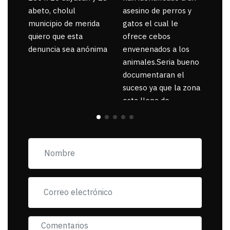
abeto, cholul
asesino de perros y
municipio de merida
gatos el cual le
quiero que esta
ofrece cebos
denuncia sea anónima
envenenados a los
animales.Seria bueno
documentaran el
suceso ya que la zona
esta llena de
pancartas de
incorfomidad
exigiendo al asesino
se reponsanbilice por
tanta mascota
muerta.