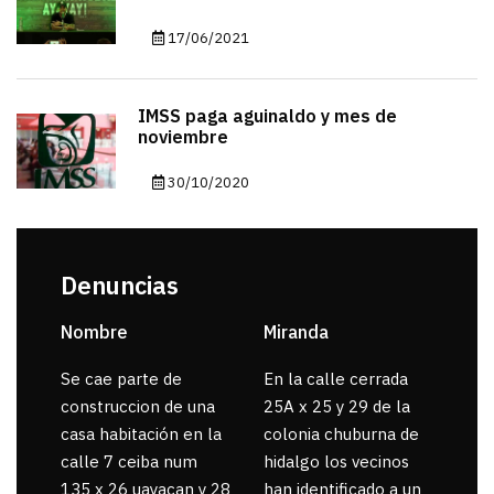
17/06/2021
IMSS paga aguinaldo y mes de
noviembre
30/10/2020
Denuncias
Nombre
Miranda
sar
Se cae parte de
En la calle cerrada
La 
construccion de una
25A x 25 y 29 de la
por
casa habitación en la
colonia chuburna de
gua
calle 7 ceiba num
hidalgo los vecinos
135 x 26 uayacan y 28
han identificado a un