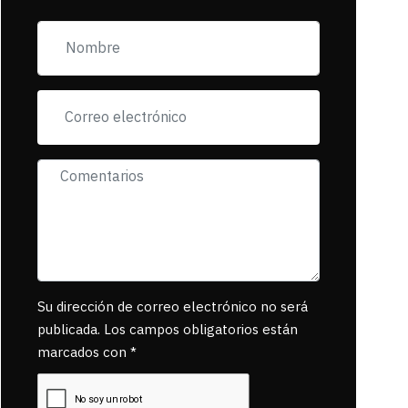
zona esta llena de
pancartas de
incorfomidad
exigiendo al asesino
se reponsanbilice
por tanta mascota
muerta.
Su dirección de correo electrónico no será
publicada. Los campos obligatorios están
marcados con *