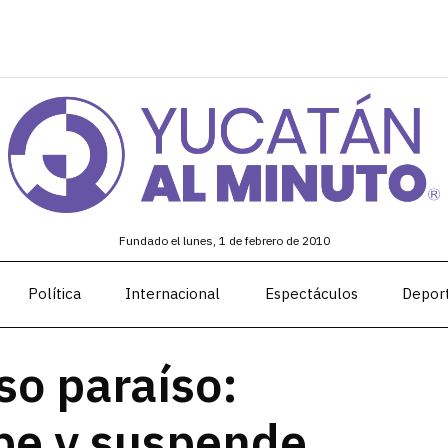
Fundado el lunes, 1 de febrero de 2010
Política
Internacional
Espectáculos
Depor
so paraíso:
be y suspende