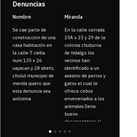
Denuncias
Nombre
Miranda
sarahi or
Se cae parte de
En la calle cerrada
La gente
construccion de una
25A x 25 y 29 de la
enferma 
casa habitación en
colonia chuburna
bajaron la
la calle 7 ceiba
de hidalgo los
num 135 x 26
vecinos han
uayacan y 28 abeto,
identificado a un
cholul municipio de
asesino de perros y
merida quiero que
gatos el cual le
esta denuncia sea
ofrece cebos
anónima
envenenados a los
animales.Seria
bueno
documentaran el
suceso ya que la