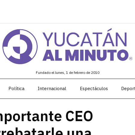
Fundado el lunes, 1 de febrero de 2010
Política
Internacional
Espectáculos
Depor
importante CEO
rrebatarle una