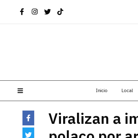
Inicio
Local
Viralizan a 
polaco por a