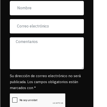
pancartas de
incorfomidad
exigiendo al asesino
se reponsanbilice
por tanta mascota
muerta.
Su dirección de correo electrónico no será
publicada. Los campos obligatorios están
marcados con *