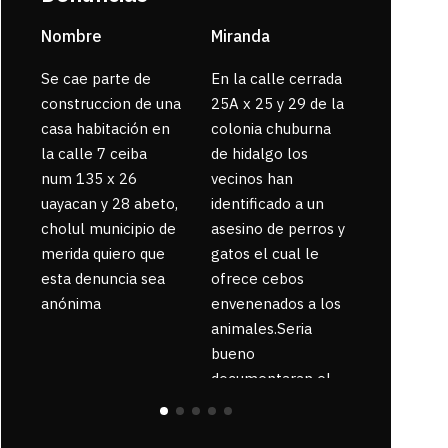
Nombre
Miranda
sarahi or
Se cae parte de
En la calle cerrada
La gente
construccion de una
25A x 25 y 29 de la
enferma 
casa habitación en
colonia chuburna
bajaron la
la calle 7 ceiba
de hidalgo los
num 135 x 26
vecinos han
uayacan y 28 abeto,
identificado a un
cholul municipio de
asesino de perros y
merida quiero que
gatos el cual le
esta denuncia sea
ofrece cebos
anónima
envenenados a los
animales.Seria
bueno
documentaran el
suceso ya que la
zona esta llena de