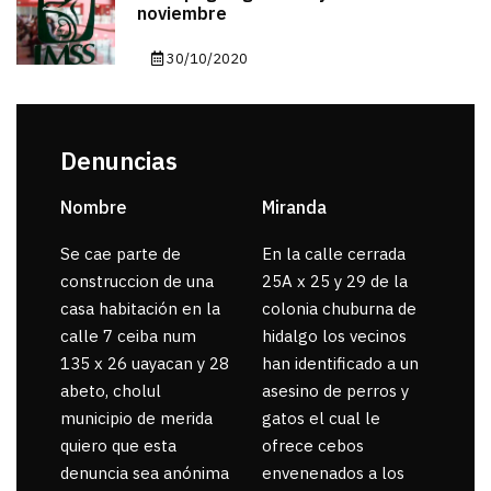
noviembre
30/10/2020
Denuncias
Nombre
Miranda
sar
Se cae parte de
En la calle cerrada
La 
construccion de una
25A x 25 y 29 de la
por
casa habitación en la
colonia chuburna de
gua
calle 7 ceiba num
hidalgo los vecinos
135 x 26 uayacan y 28
han identificado a un
abeto, cholul
asesino de perros y
municipio de merida
gatos el cual le
quiero que esta
ofrece cebos
denuncia sea anónima
envenenados a los