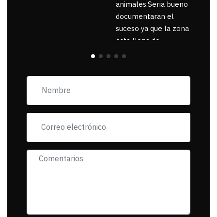
animales.Seria bueno
documentaran el
suceso ya que la zona
esta llena de
pancartas de
incorfomidad
exigiendo al asesino
se reponsanbilice por
tanta mascota
muerta.