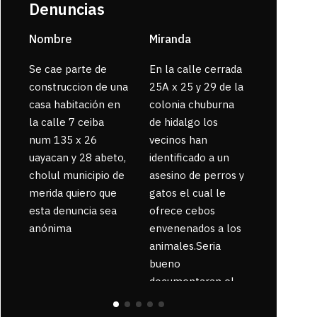
Denuncias
Nombre
Miranda
sarahi or
Se cae parte de
En la calle cerrada
La gente
construccion de una
25A x 25 y 29 de la
enferma 
casa habitación en
colonia chuburna
bajaron la
la calle 7 ceiba
de hidalgo los
num 135 x 26
vecinos han
uayacan y 28 abeto,
identificado a un
cholul municipio de
asesino de perros y
merida quiero que
gatos el cual le
esta denuncia sea
ofrece cebos
anónima
envenenados a los
animales.Seria
bueno
documentaran el
suceso ya que la