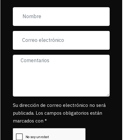
zona esta llena de
pancartas de
incorfomidad
exigiendo al asesino
se reponsanbilice
por tanta mascota
muerta.
Su dirección de correo electrónico no será
publicada. Los campos obligatorios están
marcados con *