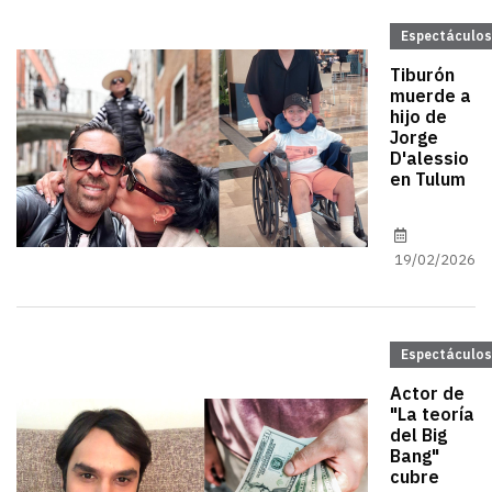
Espectáculos
Tiburón
muerde a
hijo de
Jorge
D'alessio
en Tulum
19/02/2026
Espectáculos
Actor de
"La teoría
del Big
Bang"
cubre