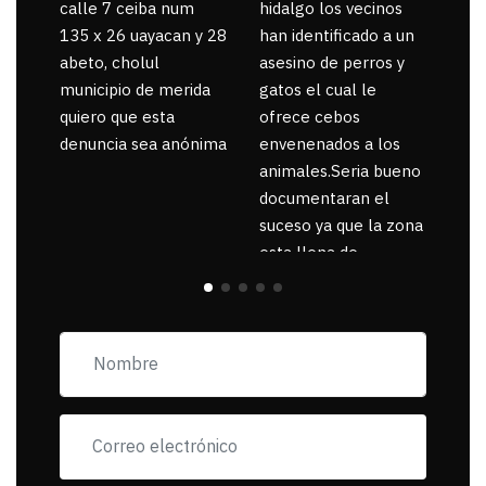
calle 7 ceiba num
hidalgo los vecinos
135 x 26 uayacan y 28
han identificado a un
abeto, cholul
asesino de perros y
municipio de merida
gatos el cual le
quiero que esta
ofrece cebos
denuncia sea anónima
envenenados a los
animales.Seria bueno
documentaran el
suceso ya que la zona
esta llena de
pancartas de
incorfomidad
exigiendo al asesino
se reponsanbilice por
tanta mascota
muerta.