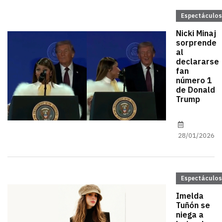
Espectáculos
Nicki Minaj
sorprende
al
declararse
fan
número 1
de Donald
Trump
28/01/2026
Espectáculos
Imelda
Tuñón se
niega a