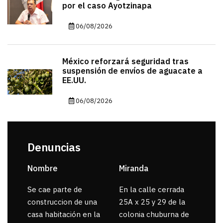
por el caso Ayotzinapa
06/08/2026
México reforzará seguridad tras
suspensión de envíos de aguacate a
EE.UU.
06/08/2026
Denuncias
Nombre
Miranda
sar
Se cae parte de
En la calle cerrada
La 
construccion de una
25A x 25 y 29 de la
por
casa habitación en la
colonia chuburna de
gua